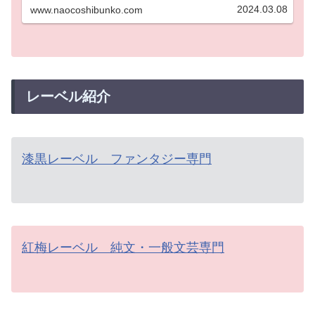
「『ライトノベル宣言』の源流を辿る」は有料
2024.03.08
www.naocoshibunko.com
コンテンツとなります。無断複写・複製・転載
を禁じます。・本記事の値段に対し…
レーベル紹介
漆黒レーベル ファンタジー専門
紅梅レーベル 純文・一般文芸専門