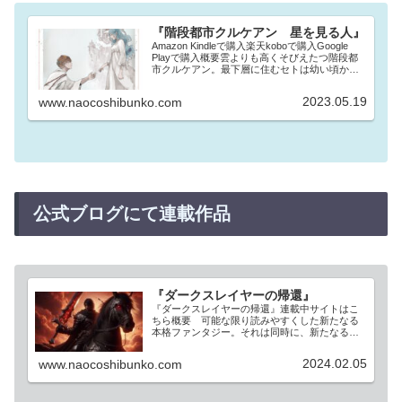
『階段都市クルケアン 星を見る人』
Amazon Kindleで購入楽天koboで購入Google
Playで購入概要雲よりも高くそびえたつ階段都
市クルケアン。最下層に住むセトは幼い頃から
頂上を目指しては失敗していた。その様子を見
守っていた都市の住民は、セトが上層に近づく
2023.05.19
www.naocoshibunko.com
ほど…
公式ブログにて連載作品
『ダークスレイヤーの帰還』
『ダークスレイヤーの帰還』連載中サイトはこ
ちら概要 可能な限り読みやすくした新たなる
本格ファンタジー。それは同時に、新たなる神
話の始まりを意味する。 人間とは？ 神々と
は？ そして世界とは？ 一見、軽快に展開し
2024.02.05
www.naocoshibunko.com
ていく人物たちの物語はしかし、…