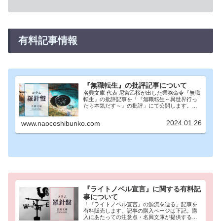
有料記事情報
『無職転生』の批評記事について
名興文庫 代表 尼宮乙桜が出した業務命令『無職
転生』の批評記事を「『無職転生～異世界行っ
たら本気だす～』の批評」にて公開します。業
務命令：『無職転生～異世界行ったら本気だす
～』を現在公開されている全文を読了し、作品
2024.01.26
www.naocoshibunko.com
の純然たる批評、なろう系の…
『ライトノベル宣言』に関する有料記
事について
「『ライトノベル宣言』の源流を辿る」記事を
有料販売します。記事の購入ページは下記。購
入にあたっての注意点・名興文庫が提供する