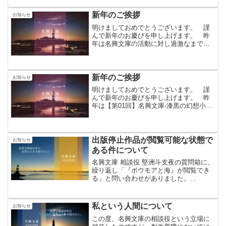
見される昨今、権利者の存在する著作物
はより慎重に扱う必要があるのは当然の
新年のご挨拶
お知らせ
事であった。 当文庫にと...
明けましておめでとうございます。 謹
んで新年のお慶びを申し上げます。 昨
年は名興文庫の活動に対し過激なまでの
誹謗中傷・名誉毀損が表出し、応援して
くださる皆様方にご心配をおかけしてい
ること、心苦しく思っております。 誹
謗中傷・名誉毀損について...
新年のご挨拶
お知らせ
明けましておめでとうございます。 謹
んで新年のお慶びを申し上げます。 昨
年は【第01回】名興文庫-漆黒の幻想小説
コンテストを開催し、Creative Writing
Space様のサイトとの連携のもと、多く
の方にご参加いただくことができまし...
出版停止作品が閲覧可能な状態で
お知らせ
ある件について
名興文庫 相談役 堅洲斗支夜の質問箱に、
繰り返し「『ボウモアと海』が閲覧でき
る」と問い合わせがありました。
ScreenshotScreenshotScreenshotScreen
shot 本来であれば、名興文庫は公式ブ
ログ「お問い合わせ」よ...
私という人間について
お知らせ
この度、名興文庫の相談役という立場に