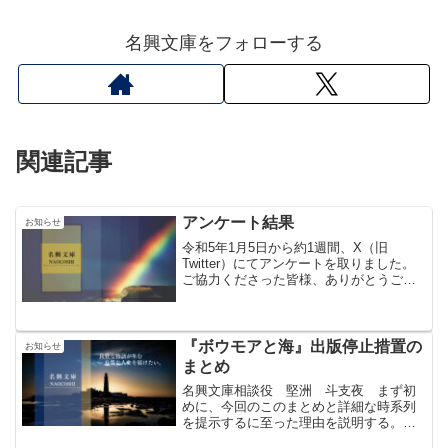
名興文庫をフォローする
関連記事
アンケート結果
お知らせ
令和5年1月5日から約1週間、X（旧
Twitter）にてアンケートを取りました。
ご協力くださった皆様、ありがとうござ
います。アンケートの内容自己出版のプ
ラットフォームはAmazonを想定していま
す。Amazon Kindle Unlimit...
『ボウモアと海』出版停止措置の
お知らせ
まとめ
名興文庫相談役 堅洲 斗支夜 まず初
めに、今回のこのまとめと詳細な時系列
を提示するに至った理由を説明する。当
文庫へのアンチ的な活動をする人々が散