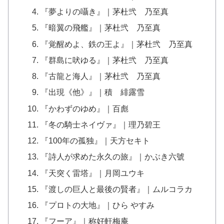
『夢よりの囁き』｜茅杜弐 乃至真
『暗翼の飛艦』｜茅杜弐 乃至真
『覚醒めよ、鉄の王よ』｜茅杜弐 乃至真
『群島に吠ゆる』｜茅杜弐 乃至真
『古龍と海人』｜茅杜弐 乃至真
『出現《他》』｜積 緋露雪
『かわずのゆめ』｜百彪
『冬の騎士ネイヴァ』｜理乃碧王
『100年の孤独』｜天方セキト
『詩人が求めた永久の旅』｜かぶき六號
『天突く雷塔』｜月岡ユウキ
『渡しの巨人と最後の賢者』｜ムルコラカ
『プロトの大地』｜ひら やすみ
『フーア』｜称好軒梅庵