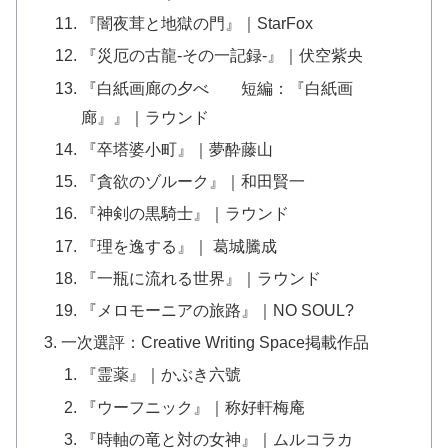
『闇夜茸と地獄の門』｜StarFox
『災厄の古龍-その一記録-』｜伏空紫央
『白紙画廊の夕べ 短編：『白紙画
廊』』｜ラウンド
『卒塔婆小町』｜夢酔藤山
『貪欲のゾルーク』｜和田賢一
『神剣の黒騎士』｜ラウンド
『理を逸する』｜ 葛城騰成
『一瓶に流れる世界』｜ラウンド
『メロモーニアの旅路』｜NO SOUL?
一次選評：Creative Writing Space掲載作品
『霊薬』｜かぶき六號
『ウーフニック』｜称好軒梅庵
『時軸の竜と対の女神』｜ムルコラカ