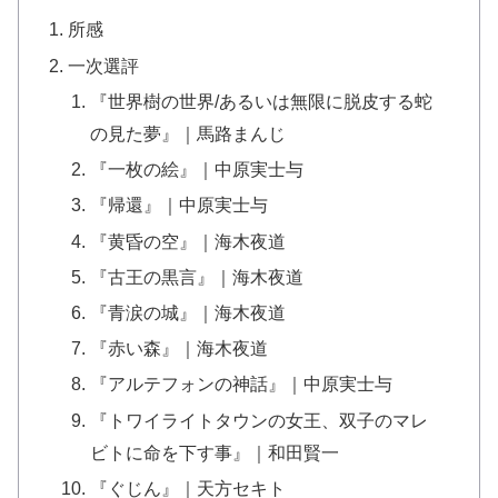
所感
一次選評
『世界樹の世界/あるいは無限に脱皮する蛇
の見た夢』｜馬路まんじ
『一枚の絵』｜中原実士与
『帰還』｜中原実士与
『黄昏の空』｜海木夜道
『古王の黒言』｜海木夜道
『青涙の城』｜海木夜道
『赤い森』｜海木夜道
『アルテフォンの神話』｜中原実士与
『トワイライトタウンの女王、双子のマレ
ビトに命を下す事』｜和田賢一
『ぐじん』｜天方セキト