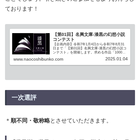
ております！
【第01回】名興文庫-漆黒の幻想小説
コンテスト
【企画内容】令和7年1月4日から令和7年8月31
日まで「【第01回】名興文庫-漆黒の幻想小説コ
ンテスト」を開催します。求める作品「1000字
以内の幻想小説」・少ない文字数の中で多種多
2025.01.04
www.naocoshibunko.com
様な表現を用いた幻想小説を構成・執筆する能
力を問い、実力あ...
一次選評
＊
順不同・敬称略
とさせていただきます。