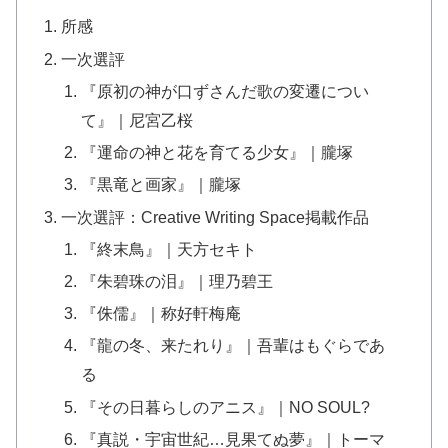
所感
一次選評
『原初の神が口ずさんだ歌の変遷につい
て』｜尼宮乙桜
『運命の神と花を育てる少女』｜朧塚
『黒竜と画家』｜朧塚
一次選評：Creative Writing Space掲載作品
『終末鳥』｜天方セキト
『朱碧珠の泪』｜理乃碧王
『侏儒』｜称好軒梅庵
『龍の冬、来たれり』｜吾輩はもぐらであ
る
『その日暮らしのアニス』｜NO SOUL?
『真説・宇宙世紀…見果てぬ夢』｜トーマ