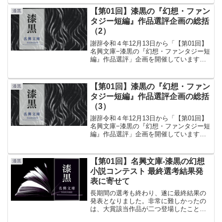
に文庫も良い刺激を受けております。
【第01回】漆黒の『幻想・ファン
漆黒
さて、今回の応募作品は当...
タジー短編』作品選評企画の総括
（2）
謝辞令和４年12月13日から「【第01回】
名興文庫−漆黒の『幻想・ファンタジー短
編』作品選評」企画を開催しています。
多くの方に注目していただき、とても嬉
しく思っております。ご参加くださった
皆様、拡散にご協力してくださった皆
【第01回】漆黒の『幻想・ファン
漆黒
様、ありがとうござ...
タジー短編』作品選評企画の総括
（3）
謝辞令和４年12月13日から「【第01回】
名興文庫−漆黒の『幻想・ファンタジー短
編』作品選評」企画を開催しています。
多くの方に注目していただき、とても嬉
しく思っております。ご参加くださった
皆様、拡散にご協力してくださった皆
【第01回】名興文庫-漆黒の幻想
漆黒
様、ありがとうござ...
小説コンテスト 最終選考結果発
表に寄せて
長期間の選考も終わり、遂に最終結果の
発表となりました。非常に難しかったの
は、大賞該当作品が二つ登場したことで
す。これは大激論の末、最終的に大賞受