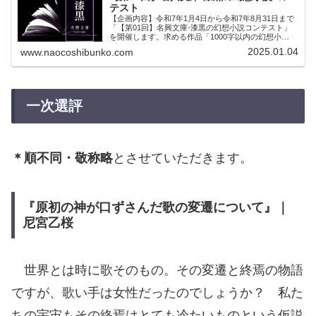
テスト
【企画内容】令和7年1月4日から令和7年8月31日まで
「【第01回】名興文庫-漆黒の幻想小説コンテスト」
を開催します。求める作品「1000字以内の幻想小
説」・少ない文字数の中で多種多様な表現を用いた幻
2025.01.04
www.naocoshibunko.com
想小説を構成・執筆する能力を問い、実力あ...
一次選評
＊順不同・敬称略
とさせていただきます。
『原初の神が口ずさんだ歌の変遷について』｜
尼宮乙桜
世界とは時に歌そのもの。その変遷と終焉の物語
ですが、歌い手は女性だったのでしょうか？ 私た
ちの宇宙もその終焉はとても冷たいものという仮説