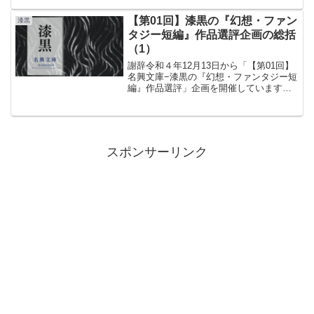
賞作を二作品とする例外的な対応となり
ました。しかし、新規の小説賞としては
【第01回】漆黒の『幻想・ファン
漆黒
大変に喜ばしいことでもあ...
タジー短編』作品選評企画の総括
（1）
謝辞令和４年12月13日から「【第01回】
名興文庫−漆黒の『幻想・ファンタジー短
編』作品選評」企画を開催しています。
多くの方に注目していただき、とても嬉
しく思っております。ご参加くださった
皆様、拡散にご協力してくださった皆
様、ありがとうござ...
スポンサーリンク