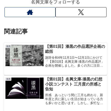
名興文庫をフォローする
関連記事
【第01回】漆黒の作品選評企画の
漆黒
総括
謝辞令和4年11月1日〜12月1日にかけて
「【第01回】名興文庫-漆黒の作品選評」
企画を開催しました。多くの方に注目し
ていただき、とても嬉しく思っておりま
す。ご参加くださった皆様、拡散にご協
力してくださった皆様、ありがとうござ
【第01回】名興文庫-漆黒の幻想
漆黒
います！企画詳...
小説コンテスト 三月度の所感と
告知
所感 あっという間に三月も終わり、新
年度と共に新しい生活が始まっている方
も多いかと思います。しかし、多忙な時
期にもかかわらず二月度よりも多い応募
や投稿があり、諸先生方の熱い創作者魂