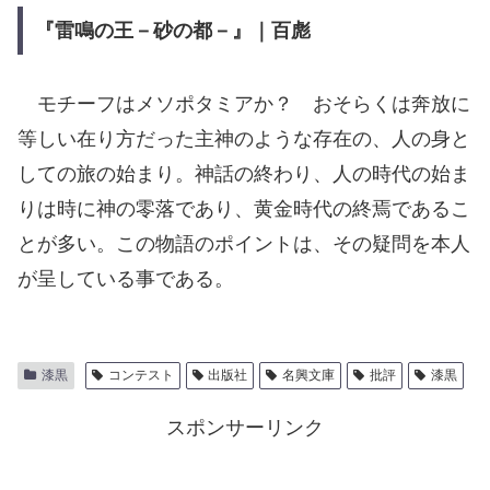
『雷鳴の王－砂の都－』｜百彪
モチーフはメソポタミアか？ おそらくは奔放に
等しい在り方だった主神のような存在の、人の身と
しての旅の始まり。神話の終わり、人の時代の始ま
りは時に神の零落であり、黄金時代の終焉であるこ
とが多い。この物語のポイントは、その疑問を本人
が呈している事である。
漆黒
コンテスト
出版社
名興文庫
批評
漆黒
スポンサーリンク