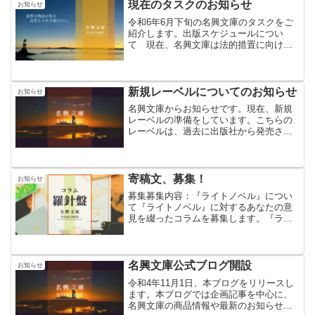
様に感謝致...
現在のタスクのお知らせ
お知らせ
令和6年6月下旬の名興文庫のタスクをご
紹介します。出版スケジュールについ
て 現在、名興文庫は法的措置に向けて
動いております。また同時に、流布され
ている情報の精査も行っております。
そのため、当初予定していた出版スケジ
ュールに大幅な遅れが生じ...
新規レーベルについてのお知らせ
お知らせ
名興文庫からお知らせです。現在、新規
レーベルの準備をしています。こちらの
レーベルは、過去に出版社から発売され
たけれど打ち切りになった作品を取り扱
うレーベルとなります。詳細は追ってお
知らせします。今後とも名興文庫を何卒
宜しくお願い致します。
寄稿文、募集！
お知らせ
募集募集内容：『ライトノベル』につい
て『ライトノベル』に対するあなたの意
見を綴ったコラムを募集します。『ライ
トノベル』の定義だけでなく、あなたが
考える『ライトノベル』の未来や、コラ
ム「『ライトノベル』とは何か？」
「『ライトノベル』の未来とは...
名興文庫公式ブログ開設
お知らせ
令和4年11月1日、本ブログをリリースし
ます。本ブログでは企画記事を中心に、
名興文庫の商品情報や最新のお知らせを