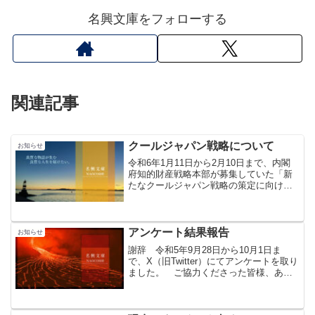
名興文庫をフォローする
関連記事
クールジャパン戦略について
お知らせ
令和6年1月11日から2月10日まで、内閣
府知的財産戦略本部が募集していた「新
たなクールジャパン戦略の策定に向けた
意見募集」について、名興文庫として意
見を提出いたしました。日本の文化・伝
統の強みを産業化し、国際展開するため
の一助になれれば幸...
アンケート結果報告
お知らせ
謝辞 令和5年9月28日から10月1日ま
で、X（旧Twitter）にてアンケートを取り
ました。 ご協力くださった皆様、あり
がとうございます！アンケート結果 ア
ンケート内容に該当するリプをまとめま
した（順不同）。 ご協力くださった皆