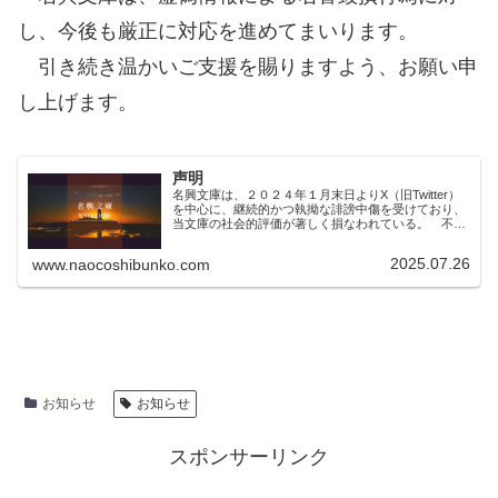
し、今後も厳正に対応を進めてまいります。
引き続き温かいご支援を賜りますよう、お願い申
し上げます。
声明
名興文庫は、２０２４年１月末日よりX（旧Twitter）
を中心に、継続的かつ執拗な誹謗中傷を受けており、
当文庫の社会的評価が著しく損なわれている。 不当
な言論から名誉を回復すべく、名興文庫は東京地方裁
判所民事第９部において発信者情報開示命令...
2025.07.26
www.naocoshibunko.com
お知らせ
お知らせ
スポンサーリンク