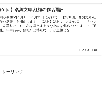
第01回】名興文庫-紅梅の作品選評
内容令和5年1月1日〜1月31日にかけて「【第01回】名興文庫-紅
作品選評」を開催します。【題材】題材：「ハレの日」・「ハレ
」を題材とした、心を震わすような小説を求めています。＊「通
礼、年中行事、祭礼など特別な日」が主題とな...
2023.01.01
ンサーリンク