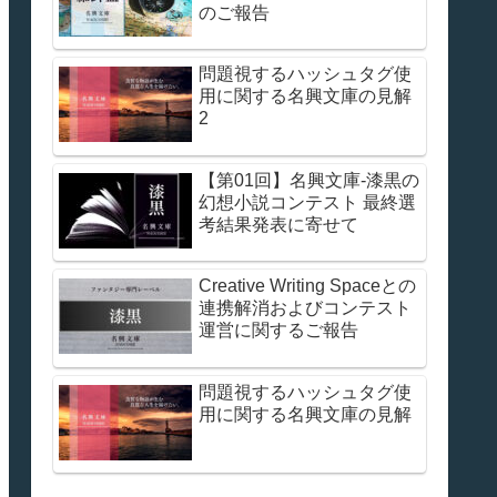
のご報告
問題視するハッシュタグ使
用に関する名興文庫の見解
2
【第01回】名興文庫-漆黒の
幻想小説コンテスト 最終選
考結果発表に寄せて
Creative Writing Spaceとの
連携解消およびコンテスト
運営に関するご報告
問題視するハッシュタグ使
用に関する名興文庫の見解