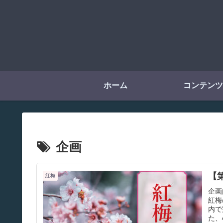
ホーム
コンテンツ
企画
【
紅梅
企画
紅梅
内で
た、