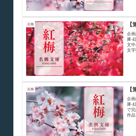
【
紅梅
企画
庫-
文中
文字
【
紅梅
企画
庫-
で完
作品