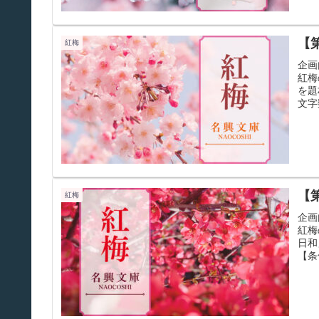
【
紅梅
企画
紅梅
を題
文字
【
紅梅
企画
紅梅
日和
【条