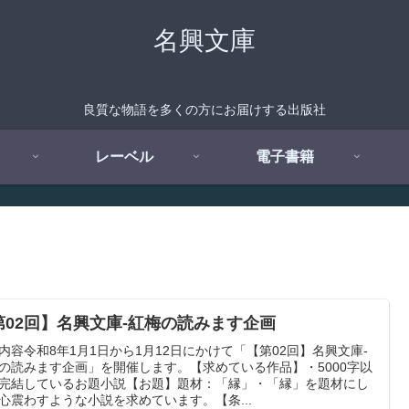
名興文庫
良質な物語を多くの方にお届けする出版社
レーベル
電子書籍
第02回】名興文庫-紅梅の読みます企画
内容令和8年1月1日から1月12日にかけて「【第02回】名興文庫-
の読みます企画」を開催します。【求めている作品】・5000字以
完結しているお題小説【お題】題材：「縁」・「縁」を題材にし
心震わすような小説を求めています。【条...