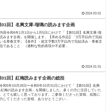
2024.03.01
第01回】名興文庫-瑠璃の読みます企画
内容令和6年1月1日から1月5日にかけて「【第01回】名興文庫-瑠
読みます企画」を開催します。【求める作品】「3万字以内で完結
いる青春文学」【条件】・総文字数3万字以内で完結済み・青春文
品であること （過剰な性的表現や不必要...
2024.01.01
第01回】紅梅読みます企画の総括
令和5年10月28日〜令和5年10月31日にかけて「【第01回】名興
-紅梅の読みます企画」を開催しました。多くの方に注目していた
、とても嬉しく思っております。ご参加くださった皆様、拡散に
力してくださった皆様、ありがとうござい...