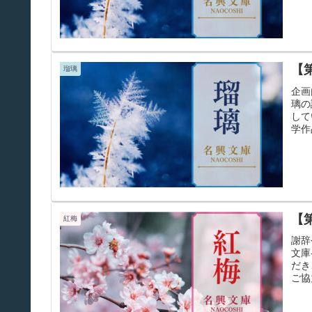
【
瑠璃
企画
璃の
して
学作
【
紅梅
謝辞
文庫
だき
ご協