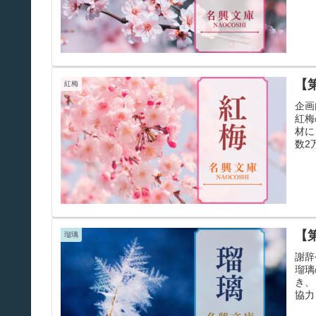
【
紅梅
企画
紅梅
材に
数2
【
瑠璃
謝辞
瑠璃
き、
協力