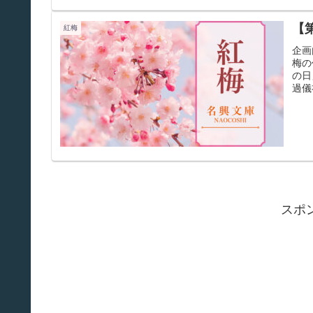
【
紅梅
企画
梅の
の日
過儀
スポ