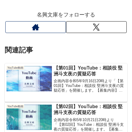
名興文庫をフォローする
関連記事
【第01回】YouTube：相談役 堅
YouTube動画
洲斗支夜の質疑応答
企画内容令和5年9月16日20時より「【第
01回】YouTube：相談役 堅洲斗支夜の質
疑応答」を開催します。【募集内容】下
記内容の質問を募集します。奮ってご応
募ください。・名興文庫の活動・運営に
ついて・名興文庫の今後の予定につい
【第02回】YouTube：相談役 堅
YouTube動画
て・名興文...
洲斗支夜の質疑応答
企画内容令和5年10月21日20時より
「【第02回】YouTube：相談役 堅洲斗支
夜の質疑応答」を開催します。【募集内