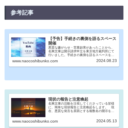
参考記事
【予告】手続きの裏側を語るスペース
開催
悪質な嫌がらせ・営業妨害があったことから、
名興文庫は開示請求申立を東京地方裁判所にて
行いました。手続きの裏側を語るスペースを開
催いたします。令和6年8月31日（土） 20時〜
2024.08.23
www.naocoshibunko.com
開催場所：名興文庫公式Xアカウントご都合よろ
しければお聞きください...
現状の報告と注意喚起
名興文庫の活動を注視してくださっている皆様
に、簡単な現状報告と注意喚起をします。 現
在、悪質な発言を原因とする複数名の開示を進
めており、相手方弁護士より開示状況の連絡を
いただいています。対象者の元に開示の連絡が
2024.05.13
www.naocoshibunko.com
届いているはずですが、その事実...