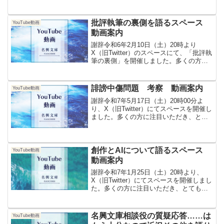
容】下記内容の質問を募集します。奮っ
てご応募ください。・名興文庫の活動・
運営について・名興文庫の今後の予定に
批評執筆の裏側を語るスペース
YouTube動画
ついて・名興...
動画案内
謝辞令和6年2月10日（土）20時より
X（旧Twitter）のスペースにて、「批評執
筆の裏側」を開催しました。多くの方に
注目いただき、とても嬉しく思っており
ます。ご参加くださった皆様、拡散にご
協力くださった皆様、ありがとうござい
誹謗中傷問題 考察 動画案内
YouTube動画
ます！企画詳...
謝辞令和7年5月17日（土）20時00分よ
り、X（旧Twitter）にてスペースを開催し
ました。多くの方に注目いただき、とて
も嬉しく思っております。ご参加くださ
った皆様、拡散にご協力くださった皆
様、ありがとうございます。参考記事
「ナルスラヤ...
創作とAIについて語るスペース
YouTube動画
動画案内
謝辞令和7年1月25日（土）20時より、
X（旧Twitter）にてスペースを開催しまし
た。多くの方に注目いただき、とても嬉
しく思っております。ご参加くださった
皆様、拡散にご協力くださった皆様、あ
りがとうございます。参考記事動画今後
名興文庫相談役の質疑応答……は
YouTube動画
の予定スペ...