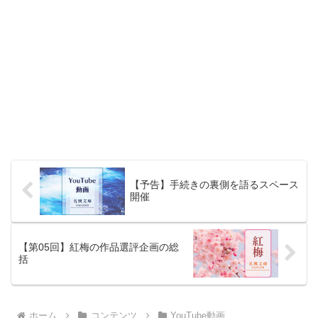
【予告】手続きの裏側を語るスペース
開催
【第05回】紅梅の作品選評企画の総
括
ホーム
コンテンツ
YouTube動画